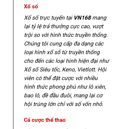
Xổ số
Xổ số trực tuyến tại
VN168
mang
lại tỷ lệ trả thưởng cực cao, vượt
trội so với hình thức truyền thống.
Chúng tôi cung cấp đa dạng các
loại hình xổ số từ truyền thống
cho đến các loại hình hiện đại như
Xổ số Siêu tốc, Keno, Vietlott. Hội
viên có thể đặt cược với nhiều
hình thức phong phú như lô xiên,
bao lô, đề đầu đuôi, mang lại cơ
hội trúng lớn chỉ với số vốn nhỏ.
Cá cược thể thao