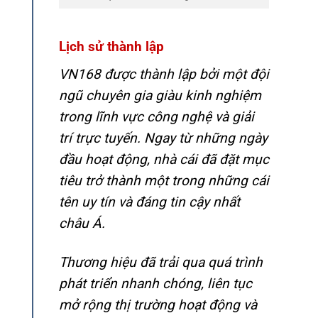
Lịch sử thành lập
VN168 được thành lập bởi một đội
ngũ chuyên gia giàu kinh nghiệm
trong lĩnh vực công nghệ và giải
trí trực tuyến. Ngay từ những ngày
đầu hoạt động, nhà cái đã đặt mục
tiêu trở thành một trong những cái
tên uy tín và đáng tin cậy nhất
châu Á.
Thương hiệu đã trải qua quá trình
phát triển nhanh chóng, liên tục
mở rộng thị trường hoạt động và