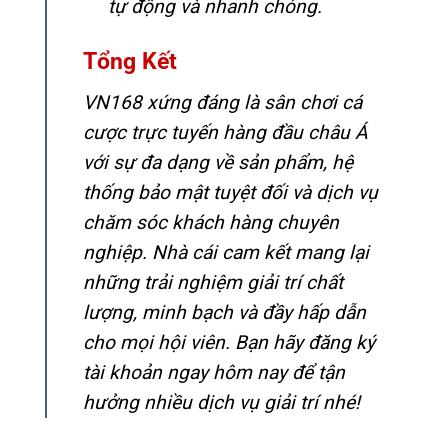
tự động và nhanh chóng.
Tổng Kết
VN168 xứng đáng là sân chơi cá
cược trực tuyến hàng đầu châu Á
với sự đa dạng về sản phẩm, hệ
thống bảo mật tuyệt đối và dịch vụ
chăm sóc khách hàng chuyên
nghiệp. Nhà cái cam kết mang lại
những trải nghiệm giải trí chất
lượng, minh bạch và đầy hấp dẫn
cho mọi hội viên. Bạn hãy đăng ký
tài khoản ngay hôm nay để tận
hưởng nhiều dịch vụ giải trí nhé!