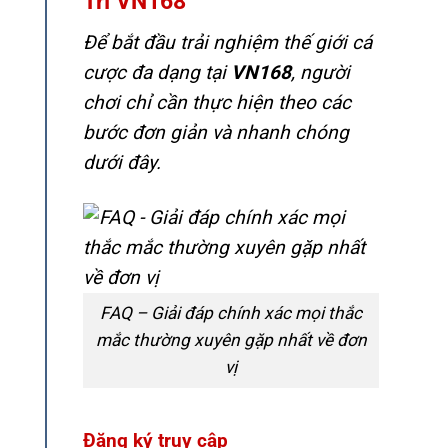
Trí VN168
Để bắt đầu trải nghiệm thế giới cá
cược đa dạng tại
VN168
, người
chơi chỉ cần thực hiện theo các
bước đơn giản và nhanh chóng
dưới đây.
FAQ – Giải đáp chính xác mọi thắc
mắc thường xuyên gặp nhất về đơn
vị
Đăng ký truy cập