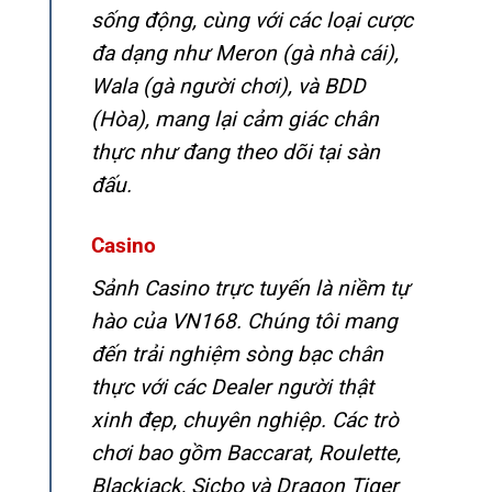
sống động, cùng với các loại cược
đa dạng như Meron (gà nhà cái),
Wala (gà người chơi), và BDD
(Hòa), mang lại cảm giác chân
thực như đang theo dõi tại sàn
đấu.
Casino
Sảnh Casino trực tuyến là niềm tự
hào của VN168.
Chúng tôi mang
đến trải nghiệm sòng bạc chân
thực với các Dealer người thật
xinh đẹp, chuyên nghiệp. Các trò
chơi bao gồm Baccarat, Roulette,
Blackjack, Sicbo và Dragon Tiger