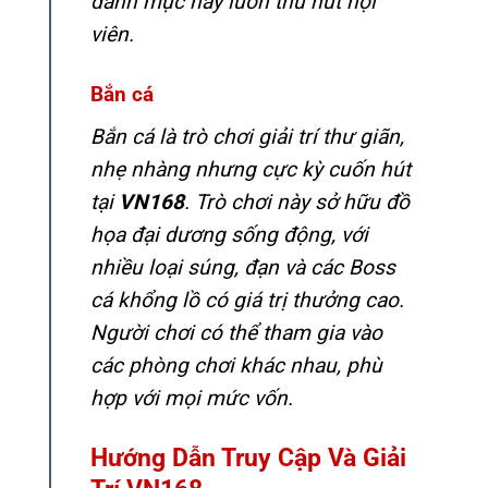
danh mục này luôn thu hút hội
viên.
Bắn cá
Bắn cá là trò chơi giải trí thư giãn,
nhẹ nhàng nhưng cực kỳ cuốn hút
tại
VN168
. Trò chơi này sở hữu đồ
họa đại dương sống động, với
nhiều loại súng, đạn và các Boss
cá khổng lồ có giá trị thưởng cao.
Người chơi có thể tham gia vào
các phòng chơi khác nhau, phù
hợp với mọi mức vốn.
Hướng Dẫn Truy Cập Và Giải