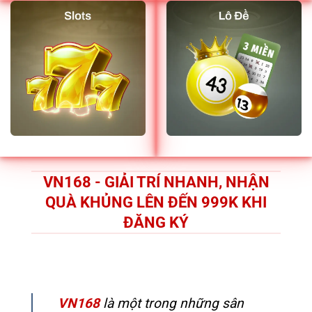
VN168 - GIẢI TRÍ NHANH, NHẬN
QUÀ KHỦNG LÊN ĐẾN 999K KHI
ĐĂNG KÝ
VN168
là một trong những sân