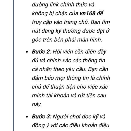
đường link chính thức và
không bị chặn của
vn168
để
truy cập vào trang chủ. Bạn tìm
nút đăng ký thường được đặt ở
góc trên bên phải màn hình.
Bước 2:
Hội viên cần điền đầy
đủ và chính xác các thông tin
cá nhân theo yêu cầu. Bạn cần
đảm bảo mọi thông tin là chính
chủ để thuận tiện cho việc xác
minh tài khoản và rút tiền sau
này.
Bước 3:
Người chơi đọc kỹ và
đồng ý với các điều khoản điều