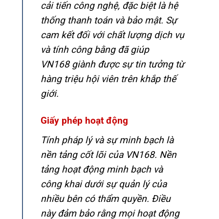
cải tiến công nghệ, đặc biệt là hệ
thống thanh toán và bảo mật. Sự
cam kết đối với chất lượng dịch vụ
và tính công bằng đã giúp
VN168
giành được sự tin tưởng từ
hàng triệu hội viên trên khắp thế
giới.
Giấy phép hoạt động
Tính pháp lý và sự minh bạch là
nền tảng cốt lõi của VN168
. Nền
tảng hoạt động minh bạch và
công khai dưới sự quản lý của
nhiều bên có thẩm quyền. Điều
này đảm bảo rằng mọi hoạt động