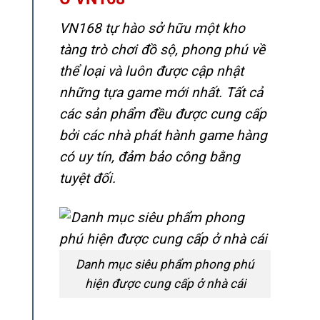
VN168 tự hào sở hữu một kho
tàng trò chơi đồ sộ, phong phú về
thể loại và luôn được cập nhật
những tựa game mới nhất. Tất cả
các sản phẩm đều được cung cấp
bởi các nhà phát hành game hàng
có uy tín, đảm bảo công bằng
tuyệt đối.
Danh mục siêu phẩm phong phú
hiện được cung cấp ở nhà cái